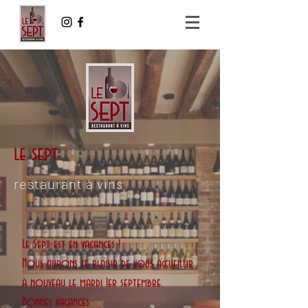
le sept
restaurant à vins
Le Sept est en vacances !
Nous aurons le plaisir de vous accueillir
à nouveau le
mardi 1er septembre.
Bonnes vacances