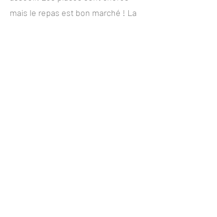
mais le repas est bon marché ! La
cuisine est exclusivement élaborée
avec des produits frais.
Afin que tout le monde puisse se
faire plaisir, toutes les bouteilles
sont à prix caviste, avec un droit de
bouchon de 15€ !
Voulez-vous privatiser le restaurant,
pour des évènements privés ou
professionnels ? Contactez-nous.
Nous vous proposons également
une offre dégustation : Passez une